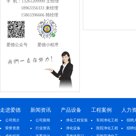
手 机：13261209999 王经理
18963356333 来经理
15863396666 韩经理
爱德公众号 爱德小程序
走进爱德
新闻资讯
产品设备
工程案例
人力
公司简介
公司新闻
净化工程安装
车间净化工程
招聘
荣誉资质
行业资讯
净化设备
医院净化工程
招聘
成长经历
方案设计
高效送风口
实验室净化工