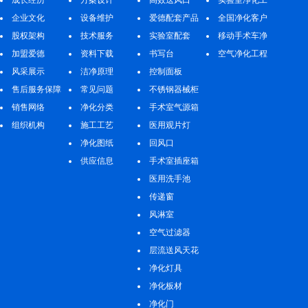
企业文化
设备维护
爱德配套产品
程
全国净化客户
股权架构
技术服务
实验室配套
案例
移动手术车净
加盟爱德
资料下载
书写台
化工程
空气净化工程
风采展示
洁净原理
控制面板
售后服务保障
常见问题
不锈钢器械柜
销售网络
净化分类
手术室气源箱
组织机构
施工工艺
医用观片灯
净化图纸
回风口
供应信息
手术室插座箱
医用洗手池
传递窗
风淋室
空气过滤器
层流送风天花
净化灯具
净化板材
净化门