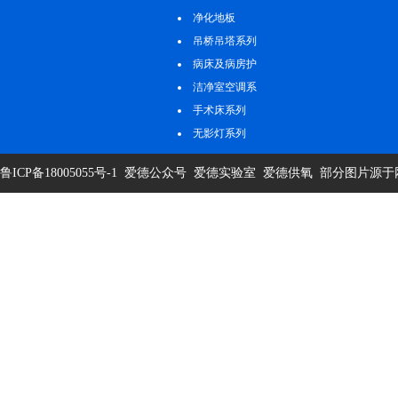
净化地板
吊桥吊塔系列
病床及病房护
理系列
洁净室空调系
统
手术床系列
无影灯系列
鲁ICP备18005055号-1
爱德公众号
爱德实验室
爱德供氧
部分图片源于