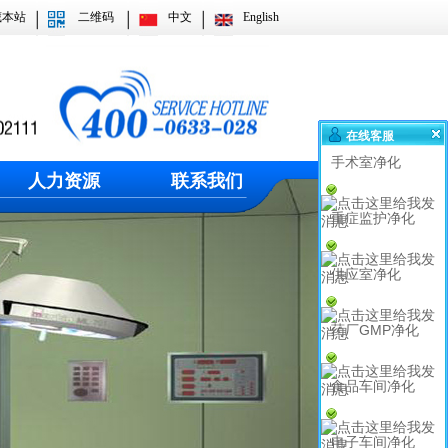
藏本站
二维码
中文
English
在线客服
手术室净化
人力资源
联系我们
重症监护净化
供应室净化
药厂GMP净化
食品车间净化
电子车间净化