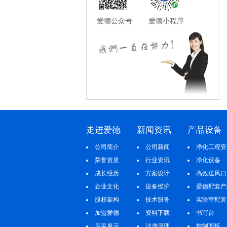
爱德公众号 爱德小程序
走进爱德
新闻资讯
产品设备
公司简介
公司新闻
净化工程安
荣誉资质
行业资讯
净化设备
成长经历
方案设计
高效送风口
企业文化
设备维护
爱德配套产
股权架构
技术服务
实验室配套
加盟爱德
资料下载
书写台
风采展示
洁净原理
控制面板