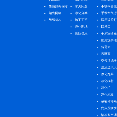
售后服务保障
常见问题
不锈钢器械
销售网络
净化分类
手术室气源
组织机构
施工工艺
医用观片灯
净化图纸
回风口
供应信息
手术室插座
医用洗手池
传递窗
风淋室
空气过滤器
层流送风天
净化灯具
净化板材
净化门
净化地板
吊桥吊塔系
病床及病房
理系列
洁净室空调