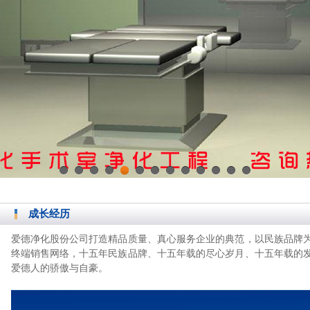
1
2
3
4
5
6
7
8
9
10
11
12
13
成长经历
爱德净化股份公司打造精品质量、真心服务企业的典范，以民族品牌为
终端
销售网络，十五年民族
品牌、十五年载的尽心岁月、十五年载的
爱德人的
骄傲与自豪。