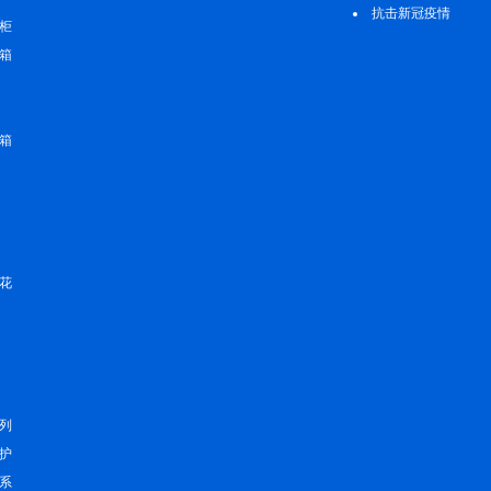
发展观
抗击新冠疫情
柜
爱德在行动
箱
箱
花
列
护
系