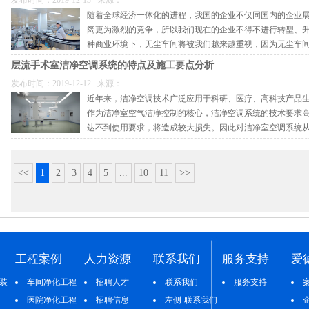
发布时间：2019-12-13 来源：
物料净化是指对生产、操作所用的原辅物料、试剂、半成品、包装材料等的净化，
净化工程的设计过程中，应加强对光电子行业中净化工程设计方案分析了解,根据
（2）排风系统过滤对病房环境安全至关重要，在病房排风口配置高效过滤器，且
随着全球经济一体化的进程，我国的企业不仅同国内的企业
和设置。物净设施有：传递窗(带紫外线杀菌)、外清间、消毒间、缓冲间、工器具
其具体的生产工艺、生产流程等要求确定其需要的洁净度、温湿度。再根据该工程
2)走廊及辅助用房设计吊顶高度达到达2800mm，采用彩钢板吊顶。
保室外环境甚至通风管道不被污染。
在洁净空调中, 处理新风的耗能占了系统耗能的很大一部分。因此，在满足生产
三、总体设计
阔更为激烈的竞争，所以我们现在的企业不得不进行转型、
爱德净化公司主营净化系统工程项目及配套设施安装，如净化手术室及重症监护I
受能力，综合各种因素来确定采用何种净化方案，这样才可设计出一个能满足甲方
围内，应尽可能采用低的新风比。洁净空间内的回风温、湿度接近送风温、湿度要
*节 洁净厂房位置选择和总平面布置
种商业环境下，无尘车间将被我们越来越重视，因为无尘车
品卫生空气净化厂房、恒温恒湿工程的设计、施工、售后服务及配套产品开发，公
方案。
4
（3）排风出口设置于建筑物最高位置3米以上，确保排出空气能成环境气流充分
1、洁净厂房位置的选择，应根据下列要求并经技术经济方案比较后确定：
量、精度、成品率、稳定性等都有显著作用。
可能多地采用回风，提高系统的回风利用量，不能回风或采用少量回风的系统, 要
合作伙伴关系。欲知更多实验室室净化行业知识，敬请关注微信公众号：Aide-18
常见洁净厂房的方式有如下几点：
层流手术室洁净空调系统的特点及施工要点分析
一、应在大气含尘浓度较低，自然环境较好的区域；
一、组合式空气处理机组 冷水机组 高效送风口
门
重点四：保证负压压差及压力梯度的恒定
发布时间：2019-12-12 来源：
新风量的确定，应遵循《洁净厂房设计规范》或《医药工业洁净厂房设计规范》;
这是一个最传统的净化空调系统的设计方案。组合式空气处理机组里含有各种功能
近年来，洁净空调技术广泛应用于科研、医疗、高科技产品
二、应远离铁路、码头、机场、交通要道以及散发大量粉尘和有害气体的工厂、贮
下面，小编来详细介绍一下洁净厂房施工的监控要求：
二次回风段(或中间段)、加热段、加湿段、中效过滤段、风机段等。其冷源由冷水
则，室内工作人员易产生“闷”的感觉。
1)手术部入口门，手术室门，换车间门均设计一樘光控制感应电动门，感应装置
（1）负压是负压病房的基础，在确保送风量满足净化要求的同时，对系统排风量
作为洁净室空气洁净控制的核心，洁净空调系统的技术要求
区域。如不能远离严重空气污染源时，则应位于其zui大频率风向上风侧，或全年z
一、 通风空调专业洁净度控制要点
优点：1)、空气处理效果好，因空气经过集中处理，在送风过程中被污染程度较低
门。
节，根据实际需求实时调整风量，确保在多因素影响下，仍能保证室内负压。
达不到使用要求，将造成较大损失。因此对洁净室空调系统
洁净空调施工在GMP厂房机电设备安装施工过程中，是重中之重。故必须对其施
用于有集中冷源的或是较大的厂房;C、空调冷热源可与厂房普通空调系统合用或独立
2、采用较低的换气次数
神和严格的制度管理。笔者曾参与多个洁净手术室的施工管理，就手术室洁净空调
三、应布置在厂区内环境清洁、人流货流不穿越或少穿越的地段。
项：
缺点：A、需要有配套的冷冻机房或有放置热泵机组的室外空间。另需要有放置组合式空
2)所有门套采用不锈钢制作。
（2）采用先进的围护结构施工工艺，确保围护结构严密性，漏风率低。
一、洁净室空调系统的特点
2、对于兼有微振控制要求的洁净厂房的位置选择，应实际测定周围现有振源的振
1.洁净风管制作必须要临时搭一间制作风管专用房，面积根据需要可大可小。分二间，一
合式空气处理机组，常用外形尺寸为6450×1850×2250mm左右。对于旧厂房改造项
在医药行业, 新的《药品生产质量管理规范》中，对各洁净级别的换气次数没有
(一)风量大
<<
1
2
3
4
5
...
10
11
>>
振动值进行分析比较。
2.洁净度质量控制必须从施工第一道工序抓起，严格材料进场，并将购置的镀锌
价高。特点：A、建议新风经过集中处理后再与回风混合，这样可以减少表冷段的
3)相关辅房的门采用手动门。
（3）对每个病房的送排风干管上配置定风量装置，确保房间的送风量和排风量恒
所谓的设计经验，一味地扩大换气次数，而应紧密结合当地的大气含尘情况以及工
洁净室主要是通过空气量的循环来过滤空气中的尘埃、细菌等，实现对空气中非生
3、洁净厂房zui大频率风向上风侧有烟囱时，洁净厂房与烟囱之间的水平距离不宜
用洗涤精、水洗干净、擦干后，送进缓冲室，在风管拼装室内，地面要辅地毯，这
高的如百级、千级或万级、十万级等较低的净化无尘厂房。
送入的洁净空气量要足以保证洁净空间所规定的洁净度，因此风量要远高于满足房
4、洁洁厂房与交通干道之间的距离不宜小于50米。
3.通风管道制作现场必须严格要求，否则后果无穷。我们必须从运输→堆放→清
4)走廊设防撞扶手。
重点五：保证系统运行的稳定可靠性
净手术部建筑技术规范》(GB50333—2002)对各级手术室的送风量及其他相关参
比如，在南方等城市，室外大气含尘浓度低或者工程项目的装修标准较高。室内尘
制。只有这样，洁净质量才能保证达标，真正符合洁净车间对通风管道的要求。
二、电子行业净化工程设计方案分析之水冷柜机 增压风柜 高效送风口
5、洁净厂房周围宜设置环形消防车道(可利用交通道路)，如有困难时，可沿厂房
二、 电气专业洁净度控制要点
可以适当降低换气次数。《洁净厂房设计规范》中关于换气次数的推荐只能作为设计
与前种方案比较，这是相对比较简单的空调方案。它可以大大地缩小机房的面积，
5
（1）负压病房使用过程中的关键在于负压的维持，负压失控将导致严重的交叉感
名称
最小静压
换气次
手术区手术
自净
6、洁净厂房周围的道路面层，应选用整体性好、发尘少的材料。
1.根据《洁净室施工及验收规范》（JGJ71-90）的要求，洁净室内的配电箱安
或净化车间内，增压风柜也可以布置于机房内或吊在机房内或在夹层内。
在机组故障后自动开启备用机组，确保负压维持，同时也可在设备维护时互为备用
工程案例
人力资源
联系我们
服务支持
爱
差
/pa
数
/h
台工作面高
时
干净、光滑、易清扫，箱体与墙体接缝处必须进行密封处理等要求。故墙体上配电
3、合理选定室内温湿度及单位面积冷(热)负荷
优点：A、空气处理效果较好的，处理过后的空气在送风过程中被污染程度低。送
手术基本配置:
度截面平均
间
/min
7、洁净厂房周围应进行绿化。可铺植草坪、种植对大气含尘农度不产生有害影响
此配电箱体面盖的尺寸需参考墙体（彩钢板）厚度来订制，且要注意露出部份箱体
程
对相邻
主要在空气处理机组(增压风柜)里进行控制;B、布置灵活。自带冷源;C、大小厂房
装
车间净化工程
招聘人才
联系我们
服务支持
（2）设备用电均配备双电源设置，确保电源可靠。
风速
/(m/s)
箱的面盖与彩钢板面不紧贴有空隙现象。
度
低级别
低。
洁净室温湿度的确定应与生产工艺的要求相适应，在无特殊要求时，洁净室内的温
1)每间洁净手术室的基本装备应符合表达式要求。
医院净化工程
招聘信息
左侧-联系我们
第二节；工艺布置和设计综合协调
2.GMP厂房里制药设备到位后，各种动力源〈水、电、汽〉管道都要用暗管形式
洁净室
缺点：A、需要小面积的机房。需要有冷却塔、冷却水泵的摆放位置;B、空调机组