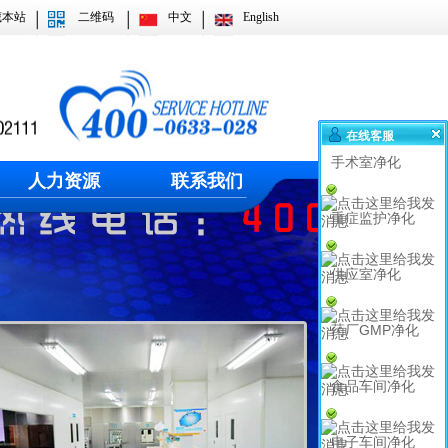
藏本站
二维码
中文
English
在线客服
手术室净化
人力资源
联系我们
重症监护净化
供应室净化
药厂GMP净化
食品车间净化
电子车间净化