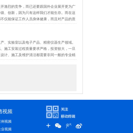
进入无菌室的物品和物净设施应按无菌要求处理
该工程是新建工程或者是旧厂房改造工程，并结合
可实现过滤器检漏，将所有污染物阻隔在室内，确
展开激烈的竞争，而已还要跟国外企业展开更为广
清洗间等相关设施。
的具体情况，同时还要考虑到生产厂家的经济承
工艺和操作人员需要的情况下，在《规范》允许的范
升级、创新，因为只有这样我们才能生存。而在这
CU、供应室、实验室净化、电子厂房、医药、食
生产使用要求、工程造价合理、经济节能实用的
求，而且较新风要洁净，能回风的净化系统，尽
间不仅能保证工作人员身体健康，而且对产品的质
司与国内多所高校及国际知名公司建立了良好的
稀释，将影响降到最低。
进行能量回收。
8（爱德净化供氧）
对于密闭程度高的洁净厂房，新风量不能过低，否
段，如混合段、中建南方初效过滤段、表冷段、
生产、实验室以及电子产品、精密仪器生产领域。
仓、堆场等有严重空气污染、振动或噪声干扰的
机组提供。
，导轨均采用进口。手术部其他门均设计一樘电动
设置一定的余量，且送风机、排风机均配置变频调
高、施工安装过程质量要求严格，投资较大，一旦
ui小频率风向下风侧；
。送风的温度、湿度的控制比较精确;B、比较适
从设计、施工及维护清洁都需要非同一般的专业精
工质量进行严格控制。在施工过程中应注意以下事
冷热源;D、维修频率较低;E、车间的噪音低。
系统的特点及施工要点做出分析。
气处理机组的空调机房，如25000m3/h的组
动影响，并应与精密设备、精密仪器仪表允许环境
间15m2缓冲间，一间40m2～60m2制作间。
目来说比较困难空出一个20-30㎡的机房的;B、造
做相应的规定，设计人员不应照搬以前的《规范》或
铁皮堆放在室内用塑料布盖好，启用时，每张铁皮
冷处理负担;C、这类方案一般可以适用洁净度较
定，从而保证房间的压力恒定。
程的装修效果，合理确定换气次数。
物粒子和生物粒子的控制。为达到洁净的标准，
小于烟囱高度的12倍。
样可保证制作、拼装风管的质量。
间热、湿需求的空调送风量。现行规范《医院洁
洗→消毒→制作→封口，每一个环节都要严格控
数有明确规定，见表1。
粒少、工艺本身又较先进，这类项目的洁净空调
的两个长边设置消防车道。
时的参考, 而不是必须遵守的规定。
水冷柜机可以根据具体的情况布置于较小机房内
染。因此，对每一台排风机组均应设置备用机组，
温度
/
相对
最小新风量
装，其内部不得有灰尘，箱体的露出表面应不产尘、
。
德视频
湿
℃
箱安装可参考如下安装方法（如下图）：
风的温度、湿度控制效果可以达到较好的控制。
度
/%
的树木，并形成绿化小区。但不得妨碍消防操作。
的厚度须与面盖深度相匹配，以避免安装后配电
/(m3/
/ h
、新旧厂房都适用;D、维修频率较低;E、车间噪音
案例视频
(
人
.h))
湿度取值尽量取《规范》上限，同时要满足人体
企业视频
接到所在机器位置，尽量避免明管。如果实在不能
与空调处理机组要集中布置;C、造价较低。特