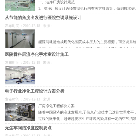
（二）暖通专业设计重点难点及解决措施
一、洁净厂房设计规范
3、一般分析实验区，如化学实验室、原辅料检验室、包材检验室、普通仪器窒、成
1、洁净厂房设计必须贯彻执行的有关方针政策，做到技术好
4、资料存储、数据处理区，如档案资料室、电脑室;
手术部墙体
重点一：室内洁净度及温湿度的保证
源和环境保护的要求。
5、留样观察室，包括加速稳定性考察室;
从节能的角度出发进行医院空调系统设计
6、人员用室，如：更衣室、休息室;
1)手术室及洁净内走廊墙壁体选用防锈，耐擦洗，耐酸碱，防火，隔音保温的金属
净化空调风系统采用三级过滤（粗、中、亚高/高效过滤器），全新风系统表冷器
发布时间：2019-12-18 来源：
2、本规范适用于新建和改建、扩建的洁净厂房设计，但不适用于以细菌为控制对
7、特殊分析作业区。分为理化系统(如高温室、精密仪器室、天平室、毒气室等)
体连接采用圆弧形式。
加湿器，加上高精度控制系统，确保室内洁净度及温湿度可控。
施章节的规定，不适用于建筑高度超过24米的高层洁净厂房和地下洁净厂房的设计
微生物限度检定室等)。
能源消耗是造成现代化医院成本压力的主要根源，而空调系
2)洁净外走廊和其他辅助用房采用彩钢板,彩钢板板厚度必须按国家标准执行
3、在利用原有建筑进行洁净技术改造时，洁净厂房设计必须根据生产工艺要求，
二、药厂质检中心实验室净化主要功能间环境净化设置
能源，降低运营成本，现代化医院从最初的注重管理转变为
重点二：保证医护人员工作环境安全
医院骨科层流净化手术室设计施工
药厂质检中心环境参数的设置要求分为三类：
统，不断升级和优化医院耗能系统的结构，提升整体节能水平。
2
第一类是对功能间有空气洁净度要求的。
发布时间：2019-12-18 来源：
（1）病房空调系统采用全新风直流送风系统，室内空气全部排出，不循环使用。
4、洁净厂房设计应为施工安装、维护管理、测试和安全运行创造必要的条件。
1、无菌检查室、微生物限度检查室和抗生素微生物检定室，应分开设置;
手术部地面
降低空调系统的运行能耗，首先需要一个节能合理的空调设计方案, 这包括空调分
2、无菌检查室、微牛物限度检定室应为无菌洁净室，室内净化级别不应低于l万级，
（2）负压病房采用上送侧下排气流组，气流方向单一不紊乱。
的管理控制和系统维护;另外, 还要在空调设备选型方面进行考虑，尽可能地选用
5、洁净厂房设计除应按本规范执行外，尚应符合现行的标准、规范的有关要求。
3、对抗生素微生物检定室，其净化级别至少应为10万级。
1)全部采用进口防静电,抗菌.防火.耐磨pvc卷材.
空调系统的节能设计方案。
第二类是对功能间有温、湿度要求的;
（3）针对性的气流组织，室内送排风口布置如下图，流经病人的空气不经过医护
电子行业净化工程设计方案分析
二、 空气洁净度等级
1、如加速稳定性考察室的环境参数通常为：温度40℃，湿度75%;对天平室、精
2)卷材拼缝均为热焊熔接,平整无缝,与墙体均为圆弧连接.
1、空气洁净度应按表2.0.1规定划分为四个等级。
一、设计合理节能的空调系统
第三类是普通的办公区等，没有特殊要求，像毒气室则要求有专用的排气设施。
发布时间：2019-12-13 来源：
注：对于空气洁净度为100级的洁净室内大于等于5微米尘粒的计算应进行多次采
设计空调系统, 首要是选用合理的室内设计参数。而室内参数的设计已不能按照
三、药厂质检中心实验室净化空气净化系统及辅助设施
厂房净化工程解决方案
3
重点三：保证外界环境的安全
的。
1、人净设施
随着中国经济的高速发展,电子信息产业技术已达到世界水平
一个项目工程投产后再进行设备、安装等方面的改造相对容易, 但要改变设计参
确认空气洁净度的等级要求，在进入洁净区的工作人员需更衣，目的是阻止灰尘进
过程的微细化，越来越要求生产环境污染具有一定的空气洁
计参数尤为重要。这里的设计参数主要有：新风比新风量、换气次数、室内温湿度、
吊 顶
（1）合理的压力梯度，病房内污染空气不外溢，室外污染空气不侵入，实现静态
2、洁净室空气洁净度等级的检验，应以动态条件下测试的尘粒数为依据。洁净室
无菌室和10万级洁净室的人员净化设施应分别设置。在进入不同的洁净室时，应
析,目前国内还没有统一的电子产品的空气洁净度等级或生产环境控制要求的统一
无尘车间洁净度控制要点
2、物净设施
(GB50073-2001)以及电子产品的生产厂家实际经验等来确定电子厂房的洁净度
1)手术室设计吊顶高度达到达2800mm,手术室(除清创间外)材质与墙体相同.
1、选定合适的新风比