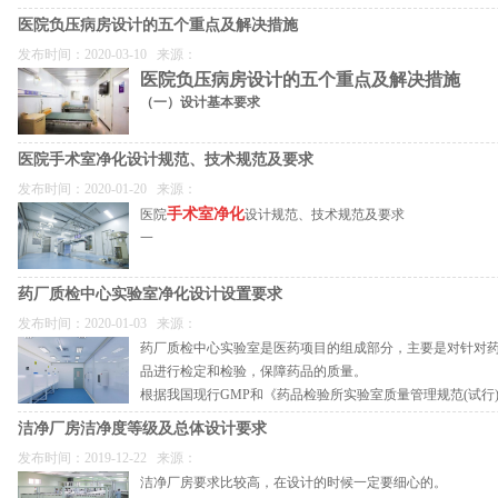
风安全环保条件的可行性。
医院负压病房设计的五个重点及解决措施
3、讨论设计方案→平面配置草图→工程预算→编列工程费用→讨论定案；
发布时间：2020-03-10 来源：
4、签订设计或工程合约收取首期设计费。（总体规划平面布置图设计； 用户审核
医院负压病房设计的五个重点及解决措施
套设计，实验配套设备配置设计； 用户审核可行性安全性，修改方案，确认配置
（一）设计基本要求
图； 用户审核三维立体效果图，修改方案，确认效果设计。）
6、输出全套设计方案，工程量清单，设备配置清单，工程预算； 用户审核工程量
1.负压病房、负压ICU等建议净化级别为十万级。
7、原始建筑结构图； 结构改变，墙体移位方案设计图；室内装饰设计图（吊顶，
医院手术室净化设计规范、技术规范及要求
电，弱电，智能，安防）； 空调及空气净化设计图； 实验通风及实验废气处理设
发布时间：2020-01-20 来源：
2.病房均采用全新风系统，即全送全排，病房配套的缓冲间、卫生间并入病房空调
气源配送设计； 实验操作台配置设计； 工程配套设备技术要求及材质说明； 施工
手术室净化
医院
设计规范、技术规范及要求
8、最终确认实验室整体设计方案。
一
3.每套负压ICU配置一套送排风系统，送风机组配置G4+F8过滤装置，室内送风
山东爱德净化工程股份有限公司公司是一家集净化工程设计、施工、维护以及产品
G4+F8+H13过滤装置。
有专业的设计团队，优秀的的工程安装队伍、熟练的技术工人及完善的售后服务。
洁净手术部装饰要求
药厂质检中心实验室净化设计设置要求
装备精良，检测设备完善，公司奉行求实、创新、质量的宗旨，一贯坚持诚信为本
4.排风机组均配置备用机组，一用一备。
效益的经营理念，已成为国内净化工程行业中的佼佼者。欲知更多医疗洁净室净化
发布时间：2020-01-03 来源：
188（爱德净化供氧）
药厂质检中心实验室是医药项目的组成部分，主要是对针对
5.净化机组配置电极/电热式加湿器加湿，冷热源采用风冷模块机组提供，当机组
品进行检定和检验，保障药品的质量。
式净化机组。
根据我国现行GMP和《药品检验所实验室质量管理规范(试行
净化设计可根据一下方面来设置要求：
洁净厂房洁净度等级及总体设计要求
一、药厂质检中心实验室净化主要功能间
医院暖通设计
发布时间：2019-12-22 来源：
1、试剂、标准品室;
洁净厂房要求比较高，在设计的时候一定要细心的。
2、清洁洗涤区，如清洁室、消毒室、准备室、培养室;
1