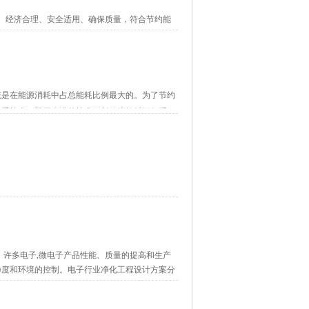
品检验室;
、经济合理、安全适用、确保质量，符合节约能
材料(进口电解金属板或彩钢板)制成防菌墙面，墙
配置可采用水表冷+氟表冷双表冷形式，优选蒸汽
象的生物洁净室。本规范有关防火和疏散、消防设
和生物系统(如抗生素微生物检定室、无菌检查室、
。
统是在能源消耗中占总能耗比例最大的。为了节约
因地制宜、区别对待，充分利用已有的技术设施。
注重技术，即用先进的技术更新传统能耗运行系
区、新风量的设计等等;其次也需要加强空调运行
操作区应设置局部100级单向流装置;
一些节能的高效设备。下面小编将为大家介绍医院
，确保医护人员安全。
密仪器室主要是要求除湿。
样。当其多次出现时，方可认为该测试数值是可靠
传统的观念进行考虑，设计人员需要具有节能意识。
，许多电子,微电子产品性能、质量的提高和生产
数就不是那么容易的事了，因此，设计节能空调，设
入。为了避免交叉污染，1万级无菌室、1万级非
净度和环境的控制。电子行业净化工程设计方案分
单位面积冷(热)负荷等。
隔离。_
空气洁净度的测试，应符合附录二规定。
更换相对应的洁净衣。
规定，所以一般是依据《洁净厂房设计规范》
等级和温湿度的要求。