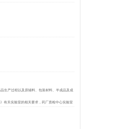
，修改方案，确认平面规划； 装饰和机电系统配
设计； 平面转三维立体设计，提供三维立体效果
配置和预算；
墙面隔断门窗，地面）； 电气配套设计图（强
计图； 给排水及实验废水处理设计； 不间断超纯
系统。
项目说明；
口采用内置H13高效送风口送风。排风机组配置
研发、生产、销售于一体的高科技企业。公司拥
本公司各类资质证书齐全，技术力量雄厚，工程
、科技至先的企业精神，以及为社会、用户创造
Aide-
行业知识，敬请关注微信公众号：
药品生产过程以及原辅料、包装材料、半成品及成
数量较少，现场无专用机房时，可采用一体化直膨
)》有关实验室的相关要求，药厂质检中心实验室