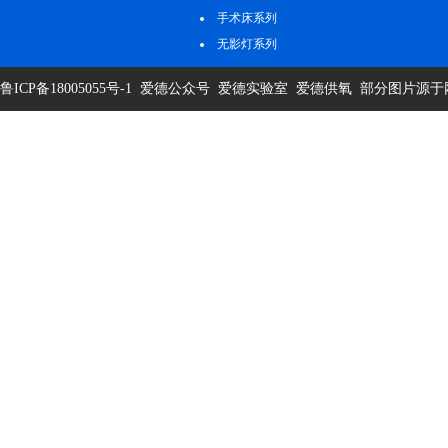
统
手术床系列
无影灯系列
鲁ICP备18005055号-1
爱德公众号
爱德实验室
爱德供氧
部分图片源于