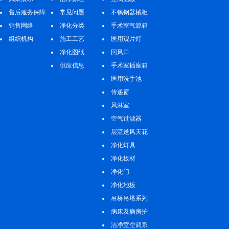
售后服务保障
常见问题
不锈钢器械柜
销售网络
净化分类
手术室气源箱
组织机构
施工工艺
医用观片灯
净化图纸
回风口
供应信息
手术室插座箱
医用洗手池
传递窗
风淋室
空气过滤器
层流送风天花
净化灯具
净化板材
净化门
净化地板
吊桥吊塔系列
病床及病房护
理系列
洁净室空调系