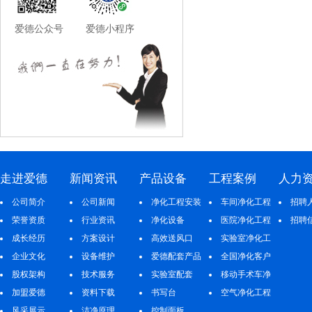
爱德公众号 爱德小程序
走进爱德
新闻资讯
产品设备
工程案例
人力
公司简介
公司新闻
净化工程安装
车间净化工程
招聘
荣誉资质
行业资讯
净化设备
医院净化工程
招聘
成长经历
方案设计
高效送风口
实验室净化工
企业文化
设备维护
爱德配套产品
程
全国净化客户
股权架构
技术服务
实验室配套
案例
移动手术车净
加盟爱德
资料下载
书写台
化工程
空气净化工程
风采展示
洁净原理
控制面板