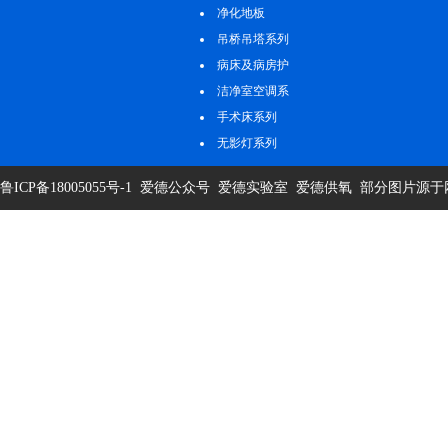
净化地板
吊桥吊塔系列
病床及病房护
理系列
洁净室空调系
统
手术床系列
无影灯系列
鲁ICP备18005055号-1
爱德公众号
爱德实验室
爱德供氧
部分图片源于