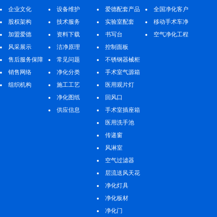
企业文化
设备维护
爱德配套产品
程
全国净化客户
股权架构
技术服务
实验室配套
案例
移动手术车净
加盟爱德
资料下载
书写台
化工程
空气净化工程
风采展示
洁净原理
控制面板
售后服务保障
常见问题
不锈钢器械柜
销售网络
净化分类
手术室气源箱
组织机构
施工工艺
医用观片灯
净化图纸
回风口
供应信息
手术室插座箱
医用洗手池
传递窗
风淋室
空气过滤器
层流送风天花
净化灯具
净化板材
净化门