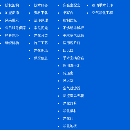
股权架构
技术服务
实验室配套
案例
移动手术车净
加盟爱德
资料下载
书写台
化工程
空气净化工程
风采展示
洁净原理
控制面板
售后服务保障
常见问题
不锈钢器械柜
销售网络
净化分类
手术室气源箱
组织机构
施工工艺
医用观片灯
净化图纸
回风口
供应信息
手术室插座箱
医用洗手池
传递窗
风淋室
空气过滤器
层流送风天花
净化灯具
净化板材
净化门
净化地板