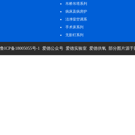
吊桥吊塔系列
病床及病房护
理系列
洁净室空调系
统
手术床系列
无影灯系列
鲁ICP备18005055号-1
爱德公众号
爱德实验室
爱德供氧
部分图片源于