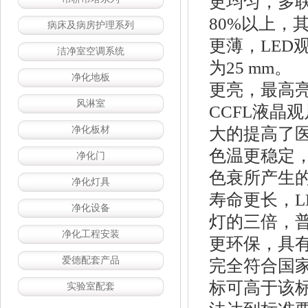
更均匀，多
80%以上，
病床及病房护理系列
更薄，LED
洁净室空调系统
为25 mm。
净化地板
更亮，最高亮
风淋室
CCFL液晶观
大的提高了
净化板材
色温更稳定，
净化门
色衰所产生
净化灯具
寿命更长，L
净化设备
灯的三倍，
净化工程安装
更环保，具
爱德配套产品
完全符合国
标可高于该标
实验室配套