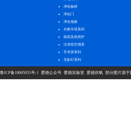
净化板材
净化门
净化地板
吊桥吊塔系列
病床及病房护
理系列
洁净室空调系
统
手术床系列
无影灯系列
鲁ICP备18005055号-1
爱德公众号
爱德实验室
爱德供氧
部分图片源于