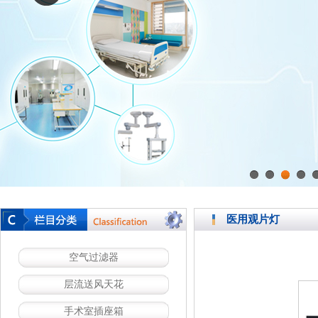
1
2
3
4
医用观片灯
空气过滤器
层流送风天花
手术室插座箱