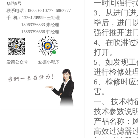
一时间强行
华路9号
联系电话：0633-6810777 6862777
3、从进门
手 机：13261209999 王经理
毕后，进门
18963356333 来经理
强行推开进
15863396666 韩经理
4、在吹淋
打开。
5、如发现
爱德公众号 爱德小程序
进行检修处
6、检修时
害。
一、 技术特
技术参数说
产品名称：
高效过滤器过滤