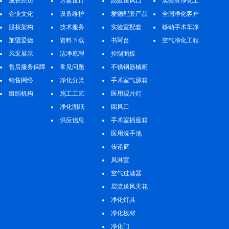
成长经历
方案设计
高效送风口
实验室净化工
企业文化
设备维护
爱德配套产品
程
全国净化客户
股权架构
技术服务
实验室配套
案例
移动手术车净
加盟爱德
资料下载
书写台
化工程
空气净化工程
风采展示
洁净原理
控制面板
售后服务保障
常见问题
不锈钢器械柜
销售网络
净化分类
手术室气源箱
组织机构
施工工艺
医用观片灯
净化图纸
回风口
供应信息
手术室插座箱
医用洗手池
传递窗
风淋室
空气过滤器
层流送风天花
净化灯具
净化板材
净化门