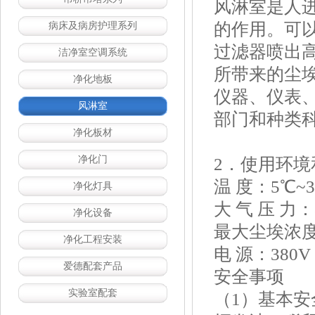
风淋室是人
的作用。可
病床及病房护理系列
过滤器喷出
洁净室空调系统
所带来的尘
净化地板
仪器、仪表
风淋室
部门和种类
净化板材
净化门
2．使用环
温 度：5℃~
净化灯具
大 气 压 力：8
净化设备
最大尘埃浓度
净化工程安装
电 源：380V
爱德配套产品
安全事项
实验室配套
（1）基本