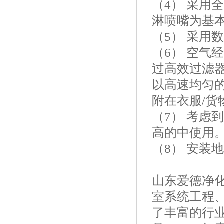
（4） 采用
淋喷嘴为基
（5） 采用
（6） 空气
过高效过滤
以高速均匀
附在衣服/货
（7） 考虑
高的中使用
（8） 安装
山东爱德净
室系统工程
了丰富的行业