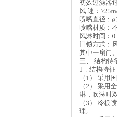
初效过滤器过滤
风 速：≥25m/
喷嘴直径：ø3
喷嘴材质：
风淋时间：0
门锁方式：
其中一扇门
三、 结构特
1．结构特征
（1） 采用
（2） 采用
淋，吹淋时
（3） 冷板
理。