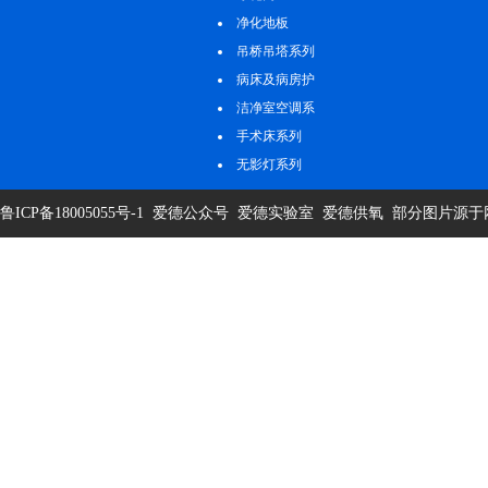
净化地板
吊桥吊塔系列
病床及病房护
理系列
洁净室空调系
统
手术床系列
无影灯系列
鲁ICP备18005055号-1
爱德公众号
爱德实验室
爱德供氧
部分图片源于