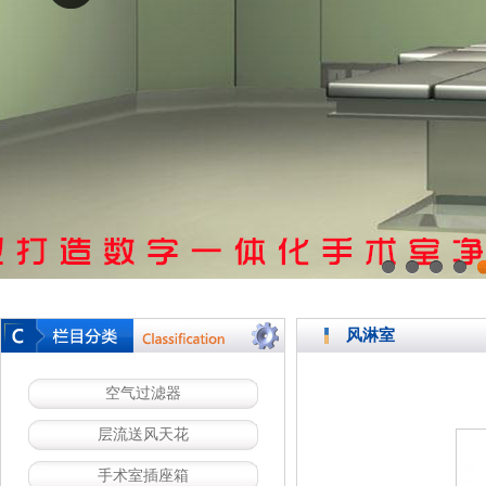
1
2
3
4
风淋室
空气过滤器
层流送风天花
手术室插座箱