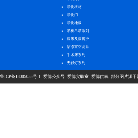
净化板材
净化门
净化地板
吊桥吊塔系列
病床及病房护
理系列
洁净室空调系
统
手术床系列
无影灯系列
鲁ICP备18005055号-1
爱德公众号
爱德实验室
爱德供氧
部分图片源于