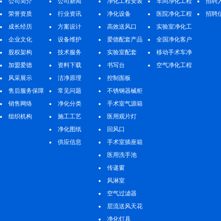
公司简介
公司新闻
净化工程安装
车间净化工程
招聘
荣誉资质
行业资讯
净化设备
医院净化工程
招聘
成长经历
方案设计
高效送风口
实验室净化工
企业文化
设备维护
爱德配套产品
程
全国净化客户
股权架构
技术服务
实验室配套
案例
移动手术车净
加盟爱德
资料下载
书写台
化工程
空气净化工程
风采展示
洁净原理
控制面板
售后服务保障
常见问题
不锈钢器械柜
销售网络
净化分类
手术室气源箱
组织机构
施工工艺
医用观片灯
净化图纸
回风口
供应信息
手术室插座箱
医用洗手池
传递窗
风淋室
空气过滤器
层流送风天花
净化灯具